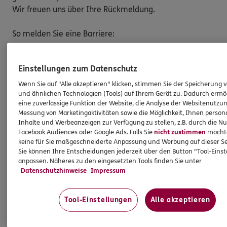
Wir freuen uns über Ihre Rückmeldung.
So melden Sie eine Barriere:
Bitte teilen Sie mit,
auf welcher Webseite
Sie auf
eine Barriere gestoßen sind. Kopieren Sie hierzu
Einstellungen zum Datenschutz
den Link aus der Adresszeile Ihres Browsers.
Wenn Sie auf "Alle akzeptieren" klicken, stimmen Sie der Speicherung 
Schicken Sie den
Link zusammen mit einem
und ähnlichen Technologien (Tools) auf Ihrem Gerät zu. Dadurch ermö
Hinweis auf den Text oder Service
, der Ihnen
eine zuverlässige Funktion der Website, die Analyse der Websitenutzun
Messung von Marketingaktivitäten sowie die Möglichkeit, Ihnen persona
Schwierigkeiten bereitet hat, an:
Inhalte und Werbeanzeigen zur Verfügung zu stellen, z.B. durch die N
barriere.melden@ergo.de
Facebook Audiences oder Google Ads. Falls Sie
nicht zustimmen
möchten
Bitte senden Sie an diese E-Mail-Adresse nur
keine für Sie maßgeschneiderte Anpassung und Werbung auf dieser Se
Anmerkungen zum Thema „Barrierefreiheit“
und
Sie können Ihre Entscheidungen jederzeit über den Button "Tool-Eins
anpassen. Näheres zu den eingesetzten Tools finden Sie unter
keine Daten oder Informationen zu Ihrem
Datenschutzhinweise
Impressum
persönlichen Versicherungsschutz.
Tool-Einstellungen
Alle akzeptieren
Marktüberwachungsstelle der