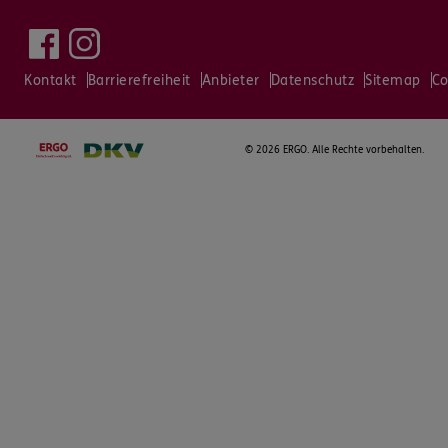
Kontakt
Barrierefreiheit
Anbieter
Datenschutz
Sitemap
Co
©
2026 ERGO. Alle Rechte vorbehalten.