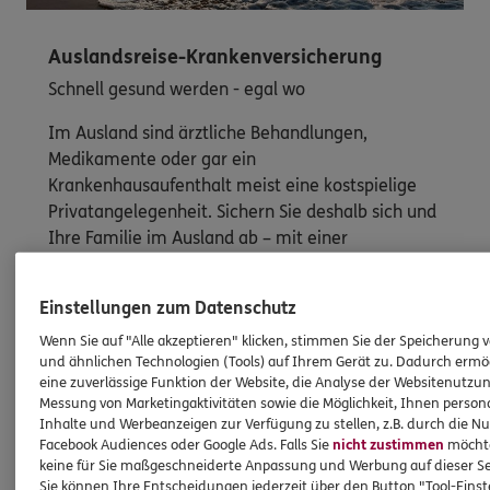
Auslandsreise-Krankenversicherung
Schnell gesund werden - egal wo
Im Ausland sind ärztliche Behandlungen,
Medikamente oder gar ein
Krankenhausaufenthalt meist eine kostspielige
Privatangelegenheit. Sichern Sie deshalb sich und
Ihre Familie im Ausland ab – mit einer
Reisekrankenversicherung der DKV.
Einstellungen zum Datenschutz
Mehr erfahren
Wenn Sie auf "Alle akzeptieren" klicken, stimmen Sie der Speicherung 
und ähnlichen Technologien (Tools) auf Ihrem Gerät zu. Dadurch ermö
eine zuverlässige Funktion der Website, die Analyse der Websitenutzun
Messung von Marketingaktivitäten sowie die Möglichkeit, Ihnen persona
Inhalte und Werbeanzeigen zur Verfügung zu stellen, z.B. durch die N
Facebook Audiences oder Google Ads. Falls Sie
nicht zustimmen
möchten
keine für Sie maßgeschneiderte Anpassung und Werbung auf dieser Se
Produkte
Sie können Ihre Entscheidungen jederzeit über den Button "Tool-Eins