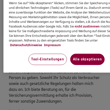
Wenn Sie auf "Alle akzeptieren" klicken, stimmen Sie der Speicherung 
und ähnlichen Technologien (Tools) auf Ihrem Gerät zu. Dadurch ermö
Apps & Mobile Services
eine zuverlässige Funktion der Website, die Analyse der Websitenutzun
Messung von Marketingaktivitäten sowie die Möglichkeit, Ihnen persona
Inhalte und Werbeanzeigen zur Verfügung zu stellen, z.B. durch die N
Mehr
Facebook Audiences oder Google Ads. Falls Sie
nicht zustimmen
möchten
keine für Sie maßgeschneiderte Anpassung und Werbung auf dieser Se
Sie können Ihre Entscheidungen jederzeit über den Button "Tool-Eins
anpassen. Näheres zu den eingesetzten Tools finden Sie unter
Datenschutzhinweise
Impressum
HINWEIS
Wichtiges aus dem Vermittlerrecht
Tool-Einstellungen
Alle akzeptieren
Ich bin verpflichtet, Ihnen Auskünfte zu meiner
Person zu geben. Sowohl Ihr Schutz als Verbraucher
sowie auch gesetzliche Regelungen halten mich
dazu an. Ich biete Beratung an, für die
Versicherungsvermittlung erhalte ich Provision,
ferner sonstige Zuwendungen.