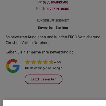
Tel:
02738/6889500
Mobil:
0171/1910606
KUNDENZUFRIEDENHEIT
Bewerten Sie hier
So bewerten Kundinnen und Kunden ERGO Versicherung
Christian Volk in Netphen.
Geben Sie hier gerne Ihre Bewertung ab.
4.9
/
5
187
Bewertungen bei Google
Jetzt bewerten
Produkte