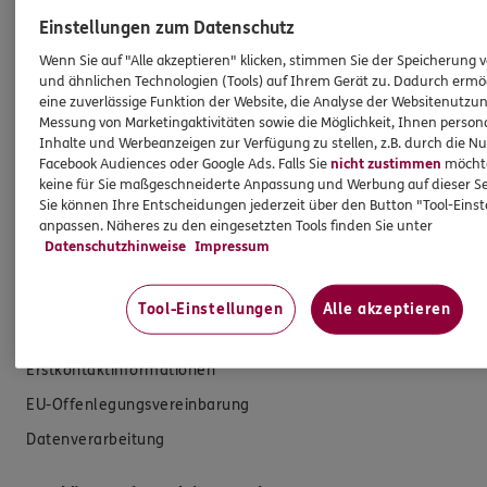
Einstellungen zum Datenschutz
Zahnversicherungen
Wenn Sie auf "Alle akzeptieren" klicken, stimmen Sie der Speicherung 
und ähnlichen Technologien (Tools) auf Ihrem Gerät zu. Dadurch ermö
Kfz-Versicherung
eine zuverlässige Funktion der Website, die Analyse der Websitenutzun
Krankenversicherung
Messung von Marketingaktivitäten sowie die Möglichkeit, Ihnen persona
Inhalte und Werbeanzeigen zur Verfügung zu stellen, z.B. durch die N
Versicherungen für den privaten Bedarf
Facebook Audiences oder Google Ads. Falls Sie
nicht zustimmen
möchten
keine für Sie maßgeschneiderte Anpassung und Werbung auf dieser Se
Versicherungen für Geschäftskunden
Sie können Ihre Entscheidungen jederzeit über den Button "Tool-Eins
anpassen. Näheres zu den eingesetzten Tools finden Sie unter
Hilfe & Services
Datenschutzhinweise
Impressum
E-Mail schreiben
Tool-Einstellungen
Alle akzeptieren
Schaden melden
Erstkontaktinformationen
EU-Offenlegungsvereinbarung
Datenverarbeitung