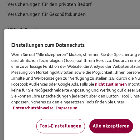
Versicherungen für den privaten Bedarf
Versicherungen für Geschäftskunden
Hilfe & Services
Einstellungen zum Datenschutz
E-Mail schreiben
Wenn Sie auf "Alle akzeptieren" klicken, stimmen Sie der Speicherung 
Schaden melden
und ähnlichen Technologien (Tools) auf Ihrem Gerät zu. Dadurch ermö
eine zuverlässige Funktion der Website, die Analyse der Websitenutzun
Erstkontaktinformationen
Messung von Marketingaktivitäten sowie die Möglichkeit, Ihnen persona
EU-Offenlegungsvereinbarung
Inhalte und Werbeanzeigen zur Verfügung zu stellen, z.B. durch die N
Facebook Audiences oder Google Ads. Falls Sie
nicht zustimmen
möchten
Datenverarbeitung
keine für Sie maßgeschneiderte Anpassung und Werbung auf dieser Se
Sie können Ihre Entscheidungen jederzeit über den Button "Tool-Eins
anpassen. Näheres zu den eingesetzten Tools finden Sie unter
Das könnte Sie auch interessieren
Datenschutzhinweise
Impressum
Unsere Agentur
Tool-Einstellungen
Alle akzeptieren
Standorte
Besondere Produkte