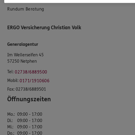
Rundum Beratung
ERGO Versicherung Christian Volk
Generalagentur
Im Wellerseifen 45
57250 Netphen
Tel:
02738/6889500
Mobil:
0171/1910606
Fax:
02738/6889501
Öffnungszeiten
Mo.
:
09:00 - 17:00
Di.
:
09:00 - 17:00
Mi.
:
09:00 - 17:00
Do.
:
09:00 - 17:00