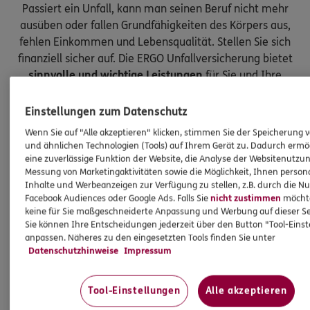
Passiert ein Unfall, kann man seinen Beruf nicht mehr
ausüben oder fallen Grundfähigkeiten des Körpers aus,
fehlen Einkommen und Lebensqualität. Stellen Sie sich
finanziell sicher auf. Die ERGO Unfallversicherung bietet
sinnvolle und wichtige Leistungen
für Sie und Ihre
Kinder.
Einstellungen zum Datenschutz
Wenn Sie auf "Alle akzeptieren" klicken, stimmen Sie der Speicherung 
und ähnlichen Technologien (Tools) auf Ihrem Gerät zu. Dadurch ermö
eine zuverlässige Funktion der Website, die Analyse der Websitenutzun
Messung von Marketingaktivitäten sowie die Möglichkeit, Ihnen persona
Inhalte und Werbeanzeigen zur Verfügung zu stellen, z.B. durch die N
Facebook Audiences oder Google Ads. Falls Sie
nicht zustimmen
möchten
keine für Sie maßgeschneiderte Anpassung und Werbung auf dieser Se
Sie können Ihre Entscheidungen jederzeit über den Button "Tool-Eins
anpassen. Näheres zu den eingesetzten Tools finden Sie unter
Datenschutzhinweise
Impressum
Tool-Einstellungen
Alle akzeptieren