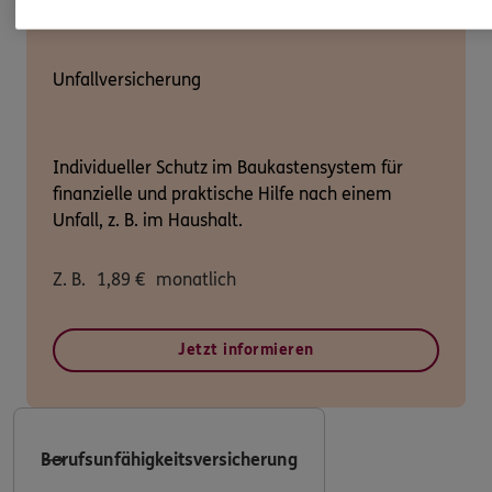
Unfallversicherung
Individueller Schutz im Baukastensystem für
finanzielle und praktische Hilfe nach einem
Unfall, z. B. im Haushalt.
Z. B.
1,89
€
monatlich
Jetzt informieren
Berufsunfähigkeitsversicherung